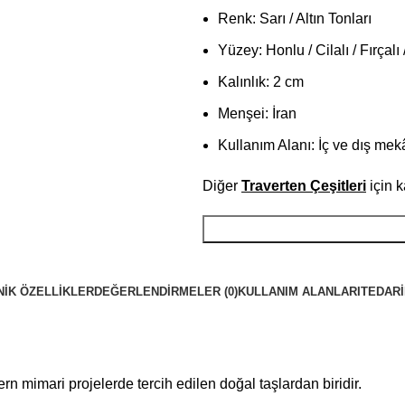
Renk: Sarı / Altın Tonları
Yüzey: Honlu / Cilalı / Fırçalı
Kalınlık: 2 cm
Menşei: İran
Kullanım Alanı: İç ve dış mek
Diğer
Traverten Çeşitleri
için k
NIK ÖZELLIKLER
DEĞERLENDIRMELER (0)
KULLANIM ALANLARI
TEDARI
rn mimari projelerde tercih edilen doğal taşlardan biridir.