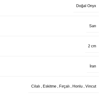
Doğal Onyx
Sarı
2 cm
İran
Cilalı
,
Eskitme
,
Fırçalı
,
Honlu
,
Vincut