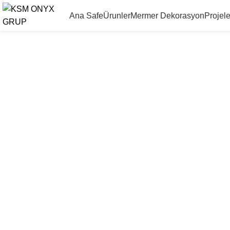
Ana Safe
Ürunler
Mermer Dekorasyon
Projele