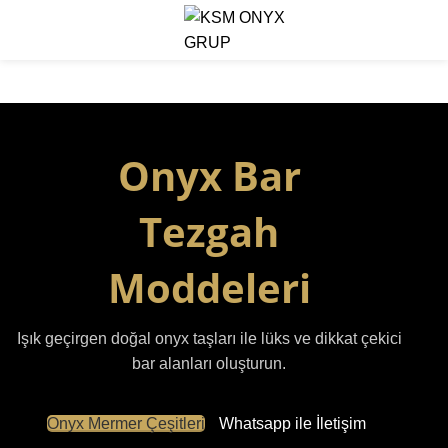
Menu
Onyx Bar Tezgahı
Onyx Bar
Tezgah
Moddeleri
Işık geçirgen doğal onyx taşları ile lüks ve dikkat çekici
bar alanları oluşturun.
Onyx Mermer Çeşitleri
Whatsapp ile İletişim