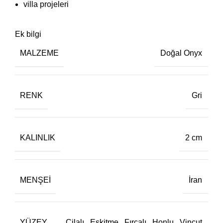
villa projeleri
Ek bilgi
MALZEME
Doğal Onyx
RENK
Gri
KALINLIK
2 cm
MENŞEI
İran
YÜZEY
Cilalı
,
Eskitme
,
Fırçalı
,
Honlu
,
Vincut