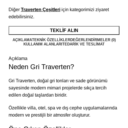
Diğer
Traverten Çeşitleri
için kategorimizi ziyaret
edebilirsiniz.
TEKLİF ALIN
AÇIKLAMA
TEKNIK ÖZELLIKLER
DEĞERLENDIRMELER (0)
KULLANIM ALANLARI
TEDARIK VE TESLIMAT
Açıklama
Neden Gri Traverten?
Gri Traverten, doğal gri tonları ve sade görünümü
sayesinde modern mimari projelerde sıkça tercih
edilen doğal taşlardan biridir.
Özellikle villa, otel, spa ve dış cephe uygulamalarında
modern ve prestijli bir atmosfer oluşturur.