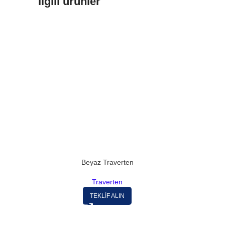
İlgili ürünler
Beyaz Traverten
Traverten
TEKLİF ALIN