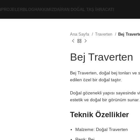
N
PROJELER
BLOG
HAKKIMIZDA
İRAN DOĞAL TAŞ İHRACATI
Ana Sayfa
Traverten
Bej Travert
Bej Traverten
Bej Traverten, doğal bej tonları ve
edilen özel bir doğal taştır.
Doğal gözenekli yapısı sayesinde v
estetik ve doğal bir görünüm sunar.
Teknik Özellikler
Malzeme: Doğal Traverten
Renk: Bej