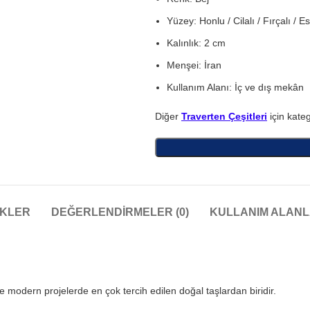
Yüzey: Honlu / Cilalı / Fırçalı / E
Kalınlık: 2 cm
Menşei: İran
Kullanım Alanı: İç ve dış mekân
Diğer
Traverten Çeşitleri
için kateg
IKLER
DEĞERLENDIRMELER (0)
KULLANIM ALANL
 modern projelerde en çok tercih edilen doğal taşlardan biridir.