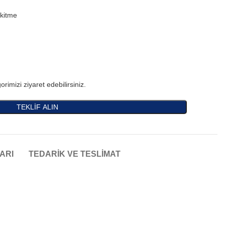
skitme
orimizi ziyaret edebilirsiniz.
TEKLİF ALIN
ARI
TEDARIK VE TESLIMAT