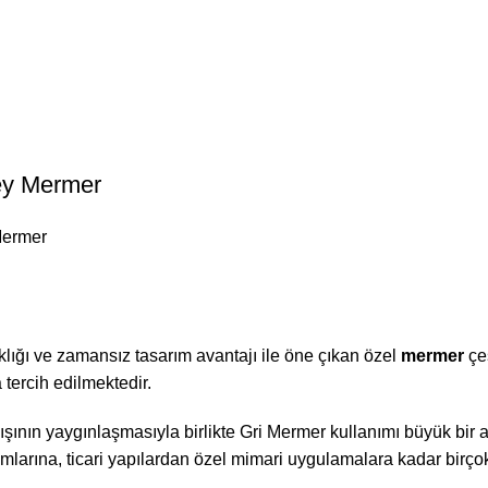
ey Mermer
Mermer
ığı ve zamansız tasarım avantajı ile öne çıkan özel
mermer
çeş
tercih edilmektedir.
şının yaygınlaşmasıyla birlikte Gri Mermer kullanımı büyük bir ar
ımlarına, ticari yapılardan özel mimari uygulamalara kadar birço