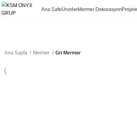
Ana Safe
Ürunler
Mermer Dekorasyon
Projele
Ana Sayfa
Mermer
Gri Mermer