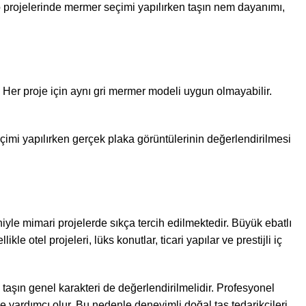
yo projelerinde mermer seçimi yapılırken taşın nem dayanımı,
. Her proje için aynı gri mermer modeli uygun olmayabilir.
imi yapılırken gerçek plaka görüntülerinin değerlendirilmesi
yle mimari projelerde sıkça tercih edilmektedir. Büyük ebatlı
 otel projeleri, lüks konutlar, ticari yapılar ve prestijli iç
taşın genel karakteri de değerlendirilmelidir. Profesyonel
 yardımcı olur. Bu nedenle deneyimli doğal taş tedarikçileri