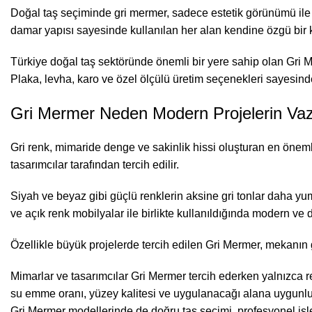
Doğal taş seçiminde gri mermer, sadece estetik görünümü ile d
damar yapısı sayesinde kullanılan her alan kendine özgü bir k
Türkiye doğal taş sektöründe önemli bir yere sahip olan Gri M
Plaka, levha, karo ve özel ölçülü üretim seçenekleri sayesind
Gri Mermer Neden Modern Projelerin Vaz
Gri renk, mimaride denge ve sakinlik hissi oluşturan en önem
tasarımcılar tarafından tercih edilir.
Siyah ve beyaz gibi güçlü renklerin aksine gri tonlar daha yu
ve açık renk mobilyalar ile birlikte kullanıldığında modern ve d
Özellikle büyük projelerde tercih edilen Gri Mermer, mekanın 
Mimarlar ve tasarımcılar Gri Mermer tercih ederken yalnızca r
su emme oranı, yüzey kalitesi ve uygulanacağı alana uygunluğu,
Gri Mermer modellerinde de doğru taş seçimi, profesyonel iş