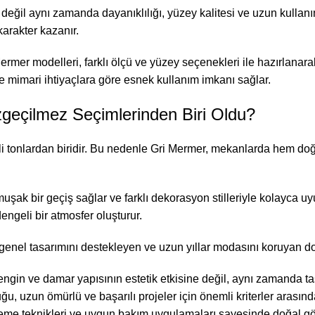
eğil aynı zamanda dayanıklılığı, yüzey kalitesi ve uzun kullanım
arakter kazanır.
ermer modelleri, farklı ölçü ve yüzey seçenekleri ile hazırlanar
e mimari ihtiyaçlara göre esnek kullanım imkanı sağlar.
geçilmez Seçimlerinden Biri Oldu?
li tonlardan biridir. Bu nedenle Gri Mermer, mekanlarda hem doğ
muşak bir geçiş sağlar ve farklı dekorasyon stilleriyle kolayca 
engeli bir atmosfer oluşturur.
genel tasarımını destekleyen ve uzun yıllar modasını koruyan do
engin ve damar yapısının estetik etkisine değil, aynı zamanda ta
 uzun ömürlü ve başarılı projeler için önemli kriterler arasında
leme teknikleri ve uygun bakım uygulamaları sayesinde doğal gö