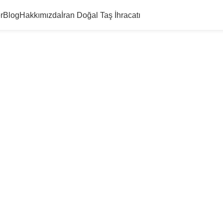
r
Blog
Hakkımızda
İran Doğal Taş İhracatı
Gri Mermer